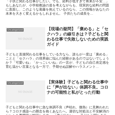
「子供と関わる仕事がしたい。でも、給料が低すぎて将来が不安…」
もしあなたが、小学校教諭の道を考えながらも、現実的な給料の問題
に直面し、このような葛藤を抱えているのなら、この情報があなたの
未来を大きく変えるかもしれません。 子供たちの成長を...
【現場の疑問】「褒める」と「セ
Uncategorized
クハラ」の線引きは？子どもと関
わる仕事で失敗しないための実践
ガイド
子どもと直接関わる仕事をしている方なら、誰もが一度は「褒める」
ことと「セクハラ」の境界線に悩んだ経験があるのではないでしょう
か？「可愛いね」「かっこいいね」の一言が、子どもの自己肯定感を
育む温かい言葉となる一方で、予期せぬ誤解やハラスメント...
【実体験】子どもと関わる仕事中
Uncategorized
に「声が出ない」体調不良。コロ
ナの可能性と私がとった行動
子どもと関わる仕事中に急な体調不良（声枯れ、微熱）に見舞われた
ら？コロナ感染への懸念を抱くあなたへ。適切な対処法と不安解消の