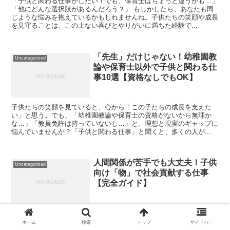
「子供と関わる仕事がしたい！でも、保育士はちょっと違うかも…」
「他にどんな選択肢があるんだろう？」 もしかしたら、あなたも同
じような悩みを抱えているかもしれませんね。子供たちの笑顔や成長
を見守ることは、この上ない喜びとやりがいに満ちた経験で...
「先生」だけじゃない！幼稚園教
Uncategorized
論や保育士以外で子供と関わる仕
事10選【資格なしでもOK】
子供たちの笑顔を見ていると、心から「この子たちの成長を支えた
い」と思う。でも、「幼稚園教論や保育士の資格がないから無理か
な…」「教員免許は持っていないし…」と、理想と現実のギャップに
悩んでいませんか？「子供と関わる仕事」と聞くと、多くの人が...
人間関係が苦手でも大丈夫！子供
Uncategorized
向け「物」で社会貢献する仕事
【完全ガイド】
「子供と直接関わらず、子供の『物』を販売・仲介する仕事を探して
いるあなたへ。人間関係の不安を乗り越え、情熱を形にする具体的な
ホーム
検索
トップ
サイドバー
キャリアパスと働き方を徹底解説。あなたの『子供に関わらない仕事