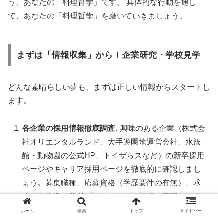
う、あなたの「料理哲学」です。 具体的な行動を通し
て、あなたの「料理哲学」を磨いていきましょう。
まずは「情報収集」から！企業研究・学校見学
どんな素晴らしい夢も、まずは正しい情報からスタートし
ます。
各企業の採用情報徹底調査:
興味のある企業（株式会
社オリエンタルランド、大手遊園地運営会社、水族
館・動物園の公式HP、トイザらスなど）の新卒採用
ページやキャリア採用ページを徹底的に確認しまし
ょう。募集職種、応募資格（学歴要件の有無）、求
める人物像、選考プロセスなどを詳細に把握してく
ださい。企業によっては、インターンシップ情報も
ホーム
検索
トップ
サイドバー