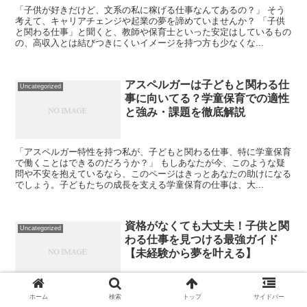
「子供が好きだけど、文系の私に稼げる仕事なんてあるの？」 そう
考えて、キャリアチェンジや起業の夢を諦めていませんか？ 「子供
と関わる仕事」と聞くと、教師や保育士といった安定はしているもの
の、高収入とは結びつきにくいイメージを持つ方も少なくな...
アスペルガーは子どもと関わる仕
Uncategorized
事に向いてる？学童保育での適性
と強み・課題を徹底解説
「アスペルガー特性を持つ私が、子どもと関わる仕事、特に学童保育
で働くことはできるのだろうか？」 もしあなたが今、このような疑
問や不安を抱えているなら、このページはきっとあなたの助けになる
でしょう。子どもたちの成長を支える学童保育の仕事は、大...
資格がなくても大丈夫！子供と関
Uncategorized
わる仕事を見つける最強ガイド
【未経験から夢を叶える】
「子供と関わる仕事がしたいけど、私には保育士や教員の資格がない
ホーム
検索
トップ
サイドバー
から無理…」 もしかしたら、あなたもそんな風に諦めかけていませ