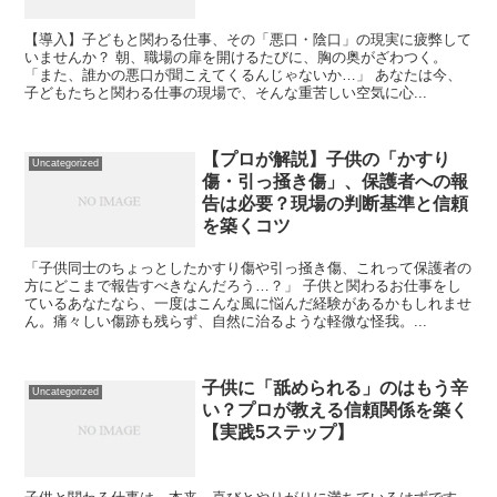
【導入】子どもと関わる仕事、その「悪口・陰口」の現実に疲弊して
いませんか？ 朝、職場の扉を開けるたびに、胸の奥がざわつく。
「また、誰かの悪口が聞こえてくるんじゃないか…」 あなたは今、
子どもたちと関わる仕事の現場で、そんな重苦しい空気に心...
【プロが解説】子供の「かすり
Uncategorized
傷・引っ掻き傷」、保護者への報
告は必要？現場の判断基準と信頼
を築くコツ
「子供同士のちょっとしたかすり傷や引っ掻き傷、これって保護者の
方にどこまで報告すべきなんだろう…？」 子供と関わるお仕事をし
ているあなたなら、一度はこんな風に悩んだ経験があるかもしれませ
ん。痛々しい傷跡も残らず、自然に治るような軽微な怪我。...
子供に「舐められる」のはもう辛
Uncategorized
い？プロが教える信頼関係を築く
【実践5ステップ】