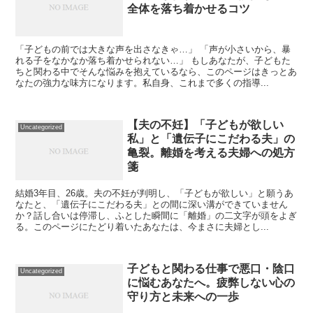
全体を落ち着かせるコツ
「子どもの前では大きな声を出さなきゃ…」 「声が小さいから、暴
れる子をなかなか落ち着かせられない…」 もしあなたが、子どもた
ちと関わる中でそんな悩みを抱えているなら、このページはきっとあ
なたの強力な味方になります。私自身、これまで多くの指導...
【夫の不妊】「子どもが欲しい
Uncategorized
私」と「遺伝子にこだわる夫」の
亀裂。離婚を考える夫婦への処方
箋
結婚3年目、26歳。夫の不妊が判明し、「子どもが欲しい」と願うあ
なたと、「遺伝子にこだわる夫」との間に深い溝ができていません
か？話し合いは停滞し、ふとした瞬間に「離婚」の二文字が頭をよぎ
る。このページにたどり着いたあなたは、今まさに夫婦とし...
子どもと関わる仕事で悪口・陰口
Uncategorized
に悩むあなたへ。疲弊しない心の
守り方と未来への一歩